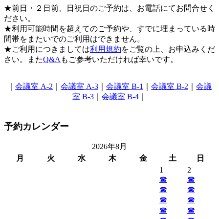
★前日・２日前、日祝日のご予約は、お電話にてお問合せく
ださい。
★利用可能時間を超えてのご予約や、すでに埋まっている時
間帯をまたいでのご利用はできません。
★ご利用につきましては
利用規約
をご覧の上、お申込みくだ
さい。また
Q&A
もご参考いただければ幸いです。
｜
会議室 A-2
｜
会議室 A-3
｜
会議室 B-1
｜
会議室 B-2
｜
会議
室 B-3
｜
会議室 B-4
｜
予約カレンダー
2026年8月
月
火
水
木
金
土
日
1
2
☎︎
☎︎
☎︎
☎︎
☎︎
☎︎
☎︎
☎︎