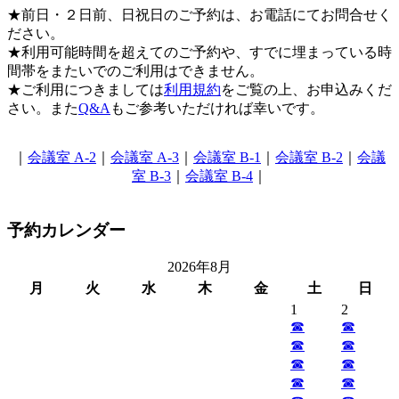
★前日・２日前、日祝日のご予約は、お電話にてお問合せく
ださい。
★利用可能時間を超えてのご予約や、すでに埋まっている時
間帯をまたいでのご利用はできません。
★ご利用につきましては
利用規約
をご覧の上、お申込みくだ
さい。また
Q&A
もご参考いただければ幸いです。
｜
会議室 A-2
｜
会議室 A-3
｜
会議室 B-1
｜
会議室 B-2
｜
会議
室 B-3
｜
会議室 B-4
｜
予約カレンダー
2026年8月
月
火
水
木
金
土
日
1
2
☎︎
☎︎
☎︎
☎︎
☎︎
☎︎
☎︎
☎︎