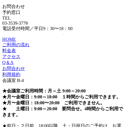
お問合わせ
予約窓口
TEL
03-3539-3778
電話受付時間／平日9：30〜18：00
HOME
ご利用の流れ
料金表
アクセス
Q＆A
お問合わせ
利用規約
会議室 B-4
★会議室ご利用時間：月～土 9:00～20:00
★月〜金曜日：9:00～18:00 １時間からご利用できます。
★月〜金曜日：18:00〜20:00 ご利用できません。
★ 土曜日：9:00～20:00 要問合せ。4時間からご利用で
きます。
★前日・２日前、18:00以降、土・日祝日のご予約は、お電