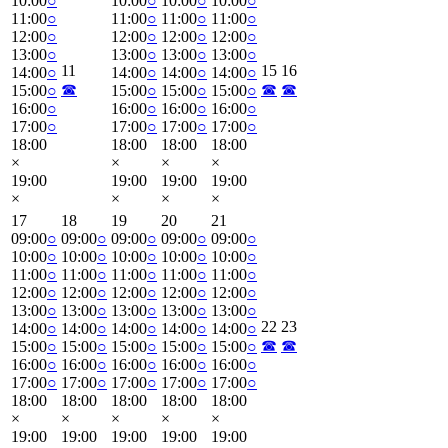
10:00
○
10:00
○
10:00
○
10:00
○
11:00
○
11:00
○
11:00
○
11:00
○
12:00
○
12:00
○
12:00
○
12:00
○
13:00
○
13:00
○
13:00
○
13:00
○
11
15
16
14:00
○
14:00
○
14:00
○
14:00
○
☎︎
☎︎
☎︎
15:00
○
15:00
○
15:00
○
15:00
○
16:00
○
16:00
○
16:00
○
16:00
○
17:00
○
17:00
○
17:00
○
17:00
○
18:00
18:00
18:00
18:00
×
×
×
×
19:00
19:00
19:00
19:00
×
×
×
×
17
18
19
20
21
09:00
○
09:00
○
09:00
○
09:00
○
09:00
○
10:00
○
10:00
○
10:00
○
10:00
○
10:00
○
11:00
○
11:00
○
11:00
○
11:00
○
11:00
○
12:00
○
12:00
○
12:00
○
12:00
○
12:00
○
13:00
○
13:00
○
13:00
○
13:00
○
13:00
○
22
23
14:00
○
14:00
○
14:00
○
14:00
○
14:00
○
☎︎
☎︎
15:00
○
15:00
○
15:00
○
15:00
○
15:00
○
16:00
○
16:00
○
16:00
○
16:00
○
16:00
○
17:00
○
17:00
○
17:00
○
17:00
○
17:00
○
18:00
18:00
18:00
18:00
18:00
×
×
×
×
×
19:00
19:00
19:00
19:00
19:00