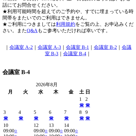
話にてお問合せください。
★利用可能時間を超えてのご予約や、すでに埋まっている時
間帯をまたいでのご利用はできません。
★ご利用につきましては
利用規約
をご覧の上、お申込みくだ
さい。また
Q&A
もご参考いただければ幸いです。
｜
会議室 A-2
｜
会議室 A-3
｜
会議室 B-1
｜
会議室 B-2
｜
会議
室 B-3
｜
会議室 B-4
｜
会議室 B-4
2026年8月
月
火
水
木
金
土
日
1
2
☎︎
☎︎
3
4
5
6
7
8
9
☎︎
☎︎
☎︎
☎︎
☎︎
☎︎
☎︎
10
12
13
14
09:00
○
09:00
○
09:00
○
09:00
○