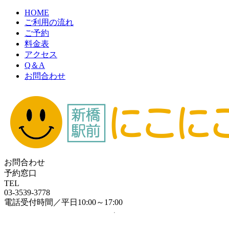
HOME
ご利用の流れ
ご予約
料金表
アクセス
Q＆A
お問合わせ
お問合わせ
予約窓口
TEL
03-3539-3778
電話受付時間／平日10:00～17:00